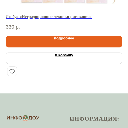
Лэпбук «Нетрадиционные техники рисования»
Лэ
330
р.
38
подробнее
в корзину
ИНФОРМАЦИЯ: