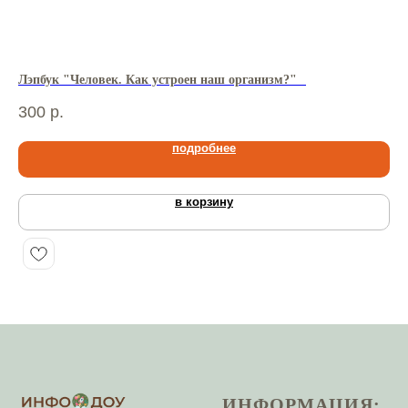
Лэпбук "Человек. Как устроен наш организм?"⠀
Лэ
300
р.
30
подробнее
в корзину
ИНФОРМАЦИЯ: