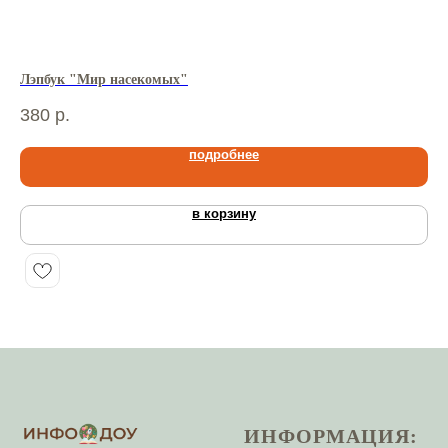
Лэпбук "Мир насекомых"
Лэ
380
р.
38
подробнее
в корзину
ИНФОРМАЦИЯ: