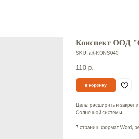
Конспект ООД "
SKU:
art-KONS040
110
р.
в корзину
Цель: расширить и закреп
Солнечной системы.
7 страниц, формат Word, р