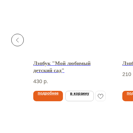
а»
Лэпбук "Мой любимый
Лэп
детский сад"
210
430
р.
подробнее
по
в корзину