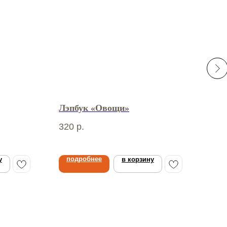
Лэпбук «Овощи»
Лэп
320
р.
340
подробнее
по
у
в корзину