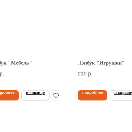
бук "Мебель"
Лэпбук "Игрушки"
р.
210
р.
дробнее
подробнее
в корзину
в корзин