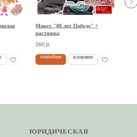
милая
Макет "80 лет Победе" +
Мак
растяжка
жиз
260
р.
310
подробнее
по
у
в корзину
ЮРИДИЧЕСКАЯ