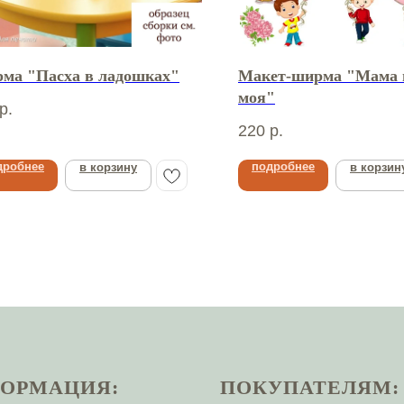
ма "Пасха в ладошках"
Макет-ширма "Мама 
моя"
р.
220
р.
дробнее
подробнее
в корзину
в корзин
ОРМАЦИЯ:
ПОКУПАТЕЛЯМ: