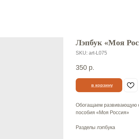
Лэпбук «Моя Рос
SKU:
art-L075
350
р.
в корзину
Обогащаем развивающую с
пособия «Моя Россия»
Разделы лэпбука