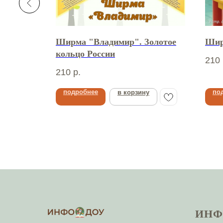
дворе»
Ширма "Владимир". Золотое
Шир
кольцо России
210
210
р.
подробнее
по
в корзину
ИНФ