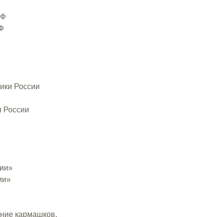
РФ
Ф
ники России
и России
сии»
ии»
ние кармашков.