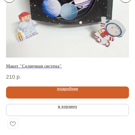
Макет "Солнечная система"
Ши
210
р.
21
подробнее
в корзину