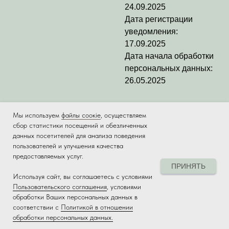
24.09.2025
Дата регистрации
уведомления:
17.09.2025
Дата начала обработки
персональных данных:
26.05.2025
Мы используем
файлы соокіе
, осуществляем
сбор статистики посещений и обезличенных
данных посетителей для анализа поведения
пользователей и улучшения качества
предоставляемых услуг.
ПРИНЯТЬ
Используя сайт, вы соглашаетесь с условиями
Tilda
Made on
Пользовательского соглашения
, условиями
обработки Ваших персональных данных в
соответствии с
Политикой в отношении
обработки персональных данных.
Главная
Лэпбук
Макеты
КТП 26/27