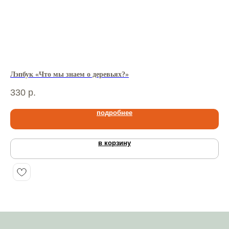
Лэпбук «Что мы знаем о деревьях?»
Лэ
330
р.
33
подробнее
в корзину