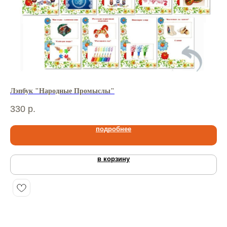
Лэпбук "Народные Промыслы"
Лэ
330
р.
33
подробнее
в корзину