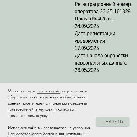
Регистрационный номер
оператора
23-25-161829
Приказ № 426 от
24.09.2025
Дата регистрации
уведомления:
17.09.2025
Дата начала обработки
персональных данных:
26.05.2025
Мы используем
файлы соокіе
, осуществляем
сбор статистики посещений и обезличенных
данных посетителей для анализа поведения
пользователей и улучшения качества
предоставляемых услуг.
ПРИНЯТЬ
Используя сайт, вы соглашаетесь с условиями
Tilda
Made on
Пользовательского соглашения
, условиями