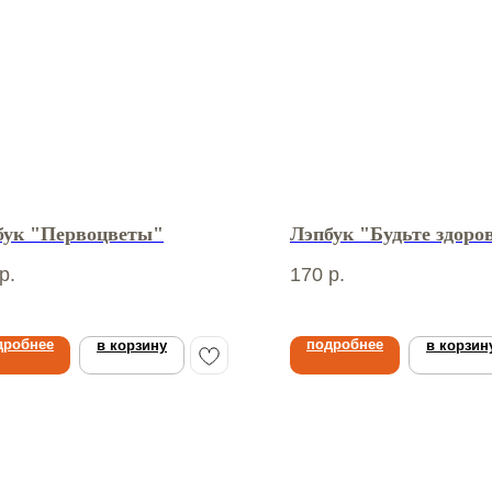
бук "Первоцветы"
Лэпбук "Будьте здоро
р.
170
р.
дробнее
подробнее
в корзину
в корзин