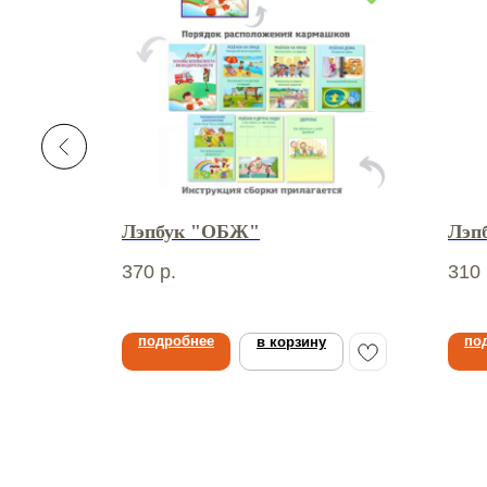
нграда.
Лэпбук "ОБЖ"
Лэп
370
р.
310
подробнее
по
в корзину