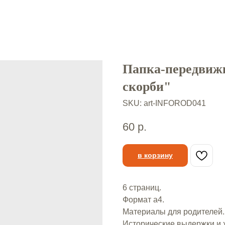
Папка-передвижк
скорби"
SKU:
art-INFOROD041
60
р.
в корзину
6 страниц.
Формат а4.
Материалы для родителей.
Исторические выдержки и 