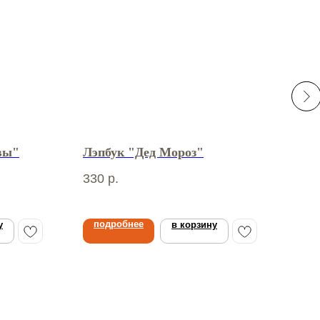
вы"
Лэпбук "Дед Мороз"
Лэп
330
р.
300
подробнее
по
у
в корзину