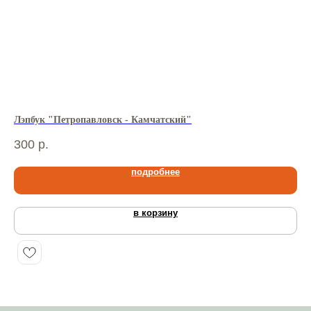
Лэпбук "Петропавловск - Камчатский"
Лэ
300
р.
27
подробнее
в корзину