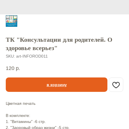
ТК "Консультации для родителей. О
здоровье всерьез"
SKU:
art-INFOROD011
120
р.
в корзину
Цветная печать⠀
В комплекте:
1. "Витамины" -6 стр.⠀
2. "Здоровый образ жизни" -5 стр.⠀