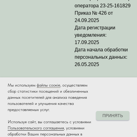
оператора
23-25-161829
Приказ № 426 от
24.09.2025
Дата регистрации
уведомления:
17.09.2025
Дата начала обработки
персональных данных:
26.05.2025
Мы используем
файлы соокіе
, осуществляем
сбор статистики посещений и обезличенных
данных посетителей для анализа поведения
пользователей и улучшения качества
предоставляемых услуг.
ПРИНЯТЬ
Используя сайт, вы соглашаетесь с условиями
Tilda
Made on
Пользовательского соглашения
, условиями
обработки Ваших персональных данных в