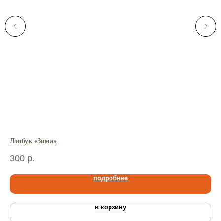
Лэпбук «Зима»
Лэ
300
р.
38
подробнее
в корзину