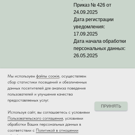
Приказ № 426 от
24.09.2025
Дата регистрации
уведомления:
17.09.2025
Дата начала обработки
персональных данных:
26.05.2025
Мы используем
файлы соокіе
, осуществляем
сбор статистики посещений и обезличенных
данных посетителей для анализа поведения
пользователей и улучшения качества
предоставляемых услуг.
ПРИНЯТЬ
Используя сайт, вы соглашаетесь с условиями
Tilda
Made on
Пользовательского соглашения
, условиями
обработки Ваших персональных данных в
соответствии с
Политикой в отношении