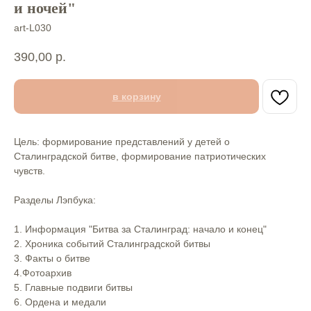
и ночей"
art-L030
390,00
р.
в корзину
Цель: формирование представлений у детей о
Сталинградской битве, формирование патриотических
чувств.⠀
⠀
Разделы Лэпбука:⠀
⠀
1. Информация "Битва за Сталинград: начало и конец"⠀
2. Хроника событий Сталинградской битвы⠀
3. Факты о битве⠀
4.Фотоархив⠀
5. Главные подвиги битвы⠀
6. Ордена и медали⠀