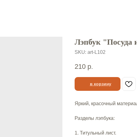
Лэпбук "Посуда 
SKU:
art-L102
210
р.
в корзину
Яркий, красочный материа
Разделы лэпбука:⠀
1. Титульный лист.