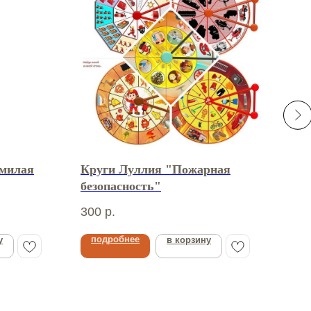
милая
Круги Луллия "Пожарная
Мак
безопасность"
при
Рас
300
р.
280
подробнее
по
у
в корзину