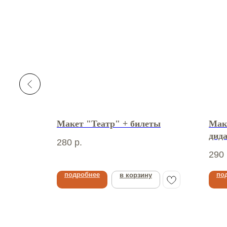
я тема"
Макет "Театр" + билеты
Мак
дид
280
р.
290
подробнее
по
в корзину