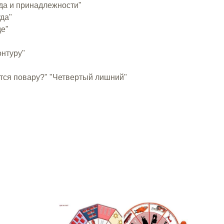
уда и принадлежности"
уда"
де"
онтуру"
ится повару?" "Четвертый лишний"