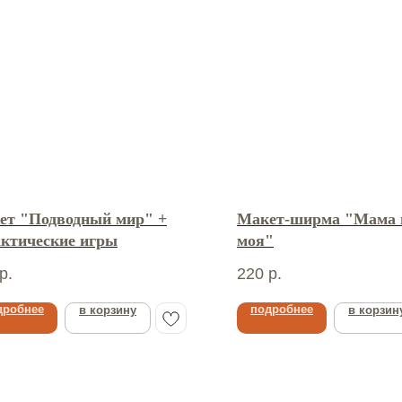
ет "Подводный мир" +
Макет-ширма "Мама 
актические игры
моя"
р.
220
р.
дробнее
подробнее
в корзину
в корзин