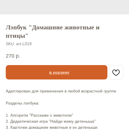
Лэпбук "Домашние животные и
птицы"
SKU:
art-L019
270
р.
в корзину
Адаптирован для применения в любой возрастной группе⠀
⠀
Разделы лэпбука:⠀
⠀
1. Алгоритм "Расскажи о животном"⠀
2. Дидактическая игра "Найди маму детеныша"⠀
3. Карточки домашние животные и их детеныши.⠀