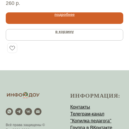
260
р.
22
подробнее
в корзину
ИНФОРМАЦИЯ:
Контакты
Телеграм-канал
"Копилка педагога"
Всё права защищены ©
Группа в ВКонтакте