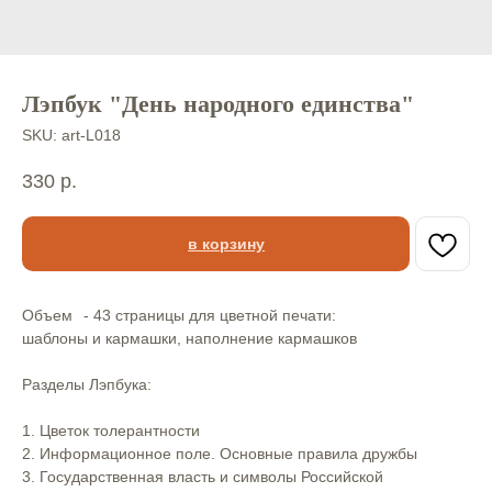
Лэпбук "День народного единства"
SKU:
art-L018
330
р.
в корзину
Объем⠀- 43 страницы для цветной печати:⠀⠀
шаблоны и кармашки, наполнение кармашков ⠀⠀⠀
⠀
Разделы Лэпбука:⠀
⠀
1. Цветок толерантности⠀⠀
2. Информационное поле. Основные правила дружбы⠀
3. Государственная власть и символы Российской