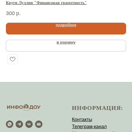
Круги Луллия "Финансовая грамотность"
Ма
300
р.
26
подробнее
в корзину
ИНФОРМАЦИЯ:
Контакты
Телеграм-канал