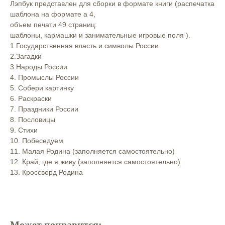
Лэпбук представлен для сборки в формате книги (распечатка
шаблона на формате а 4, ⠀
объем печати 49 страниц:⠀
шаблоны, кармашки и занимательные игровые поля ).⠀
1.Государственная власть и символы России⠀
2.Загадки⠀
3.Народы России⠀
4. Промыслы России⠀
5. Собери картинку⠀
6. Раскраски⠀
7. Праздники России⠀
8. Пословицы⠀
9. Стихи⠀
10. Побеседуем⠀
11. Малая Родина (заполняется самостоятельно)⠀
12. Край, где я живу (заполняется самостоятельно)
13. Кроссворд Родина⠀
Может понравится: