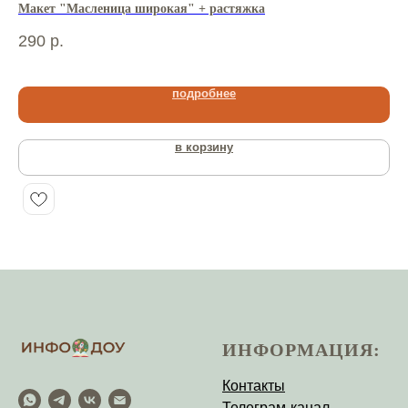
Макет "Масленица широкая" + растяжка
Ма
Ра
290
р.
33
подробнее
в корзину
ИНФОРМАЦИЯ:
Контакты
Телеграм-канал