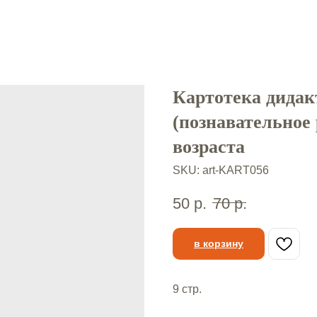
Картотека дидак
(познавательное 
возраста
SKU:
art-KART056
50
р.
70
р.
в корзину
9 стр.