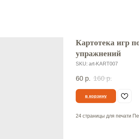
Картотека игр п
упражнений
SKU:
art-KART007
60
р.
160
р.
в корзину
24 страницы для печати Пе