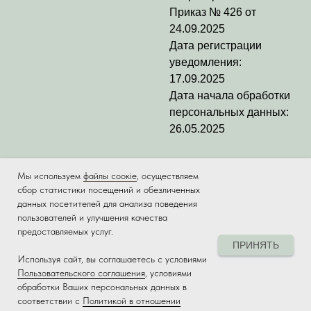
Приказ № 426 от
24.09.2025
Дата регистрации
уведомления:
17.09.2025
Дата начала обработки
персональных данных:
26.05.2025
Мы используем
файлы соокіе
, осуществляем
сбор статистики посещений и обезличенных
данных посетителей для анализа поведения
пользователей и улучшения качества
предоставляемых услуг.
ПРИНЯТЬ
Используя сайт, вы соглашаетесь с условиями
Tilda
Made on
Пользовательского соглашения
, условиями
обработки Ваших персональных данных в
соответствии с
Политикой в отношении