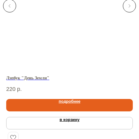
Лэпбук "День Земли"
Лэ
220
р.
35
подробнее
в корзину